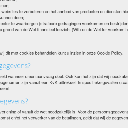
enen;
websites te verbeteren en het aanbod van producten en diensten hi
 kunnen doen;
le sector te waarborgen (strafbare gedragingen voorkomen en bestrijden
 op grond van de Wet financieel toezicht (Wft) en de Wet ter voorkomi
ij dit met cookies behandelen kunt u inzien in onze Cookie Policy.
gegevens?
eeld wanneer u een aanvraag doet. Ook kan het zijn dat wij noodzake
pgenomen zijn vanuit een KvK uittreksel. In specifieke gevallen (zoa
neemt.
gegevens?
verlening of vanuit de wet noodzakelijk is. Voor de persoonsgegevens
omst en/of het verwerker van de betalingen, geldt dat wij de gegevens