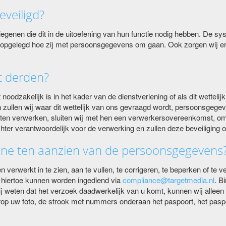
veiligd?
genen die dit in de uitoefening van hun functie nodig hebben. De sys
opgelegd hoe zij met persoonsgegevens om gaan. Ook zorgen wij er
t derden?
dzakelijk is in het kader van de dienstverlening of als dit wettelij
n zullen wij waar dit wettelijk van ons gevraagd wordt, persoonsgege
aten verwerken, sluiten wij met hen een verwerkersovereenkomst, o
chter verantwoordelijk voor de verwerking en zullen deze beveiliging
ene ten aanzien van de persoonsgegevens
werkt in te zien, aan te vullen, te corrigeren, te beperken of te verw
 hiertoe kunnen worden ingediend via
compliance@targetmedia.nl
. B
wij weten dat het verzoek daadwerkelijk van u komt, kunnen wij allee
ierop uw foto, de strook met nummers onderaan het paspoort, het p